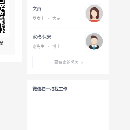
文员
罗女士
·
大专
家政/保安
息
谢先生
·
博士
查看更多简历
微信扫一扫找工作