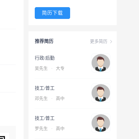
简历下载
推荐简历
更多简历
行政/后勤
吴先生
·
大专
技工/普工
邓先生
·
高中
技工/普工
罗先生
·
高中