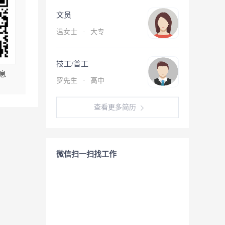
文员
温女士
·
大专
技工/普工
息
罗先生
·
高中
查看更多简历
微信扫一扫找工作