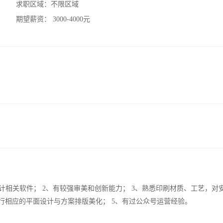
求职区域：
不限区域
期望薪资：
3000-4000元
Coreldraw等设计相关软件； 2、有较强审美和创新能力； 3、熟悉印刷材质、工艺，
行相应的平面设计与方案排版美化； 5、有过公众号运营经验。