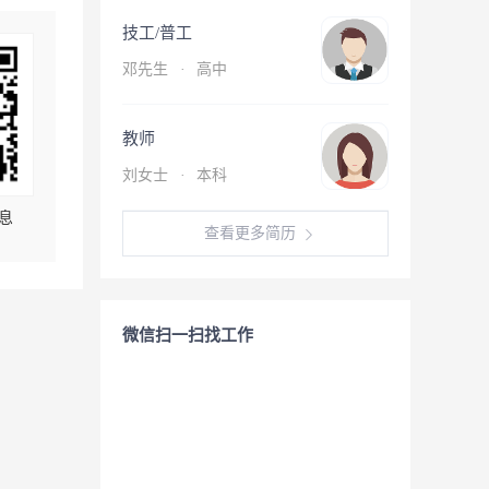
技工/普工
邓先生
·
高中
教师
刘女士
·
本科
息
查看更多简历
微信扫一扫找工作