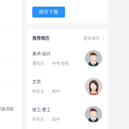
简历下载
推荐简历
更多简历
美术/设计
谭先生
·
中专/技校
文员
林女士
·
高中
对安装流程
技工/普工
罗先生
·
高中