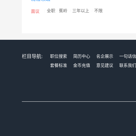
/
全职
/
蕉岭
/
三年以上
/
不限
面议
栏目导航:
职位搜索
简历中心
名企展示
一句话
套餐标准
金币充值
意见建议
联系我