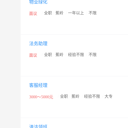
物业绿化
/
全职
/
蕉岭
/
一年以上
/
不限
面议
法务助理
/
全职
/
蕉岭
/
经验不限
/
不限
面议
客服经理
/
全职
/
蕉岭
/
经验不限
/
大专
3000～5000元
清洁领班