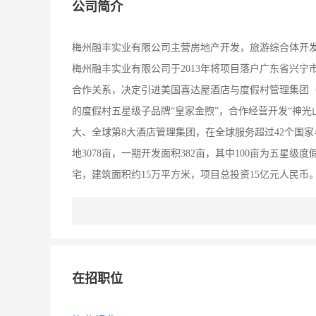
公司简介
梅州融丰实业有限公司主营房地产开发，旅游综合体开
梅州融丰实业有限公司于2013年将项目落户广东省兴宁
合作关系，决定引进美国喜达屋酒店与度假村管理集团（LOU
的度假村五星级子品牌“皇家金煦”，合作经营开发“神
大、全球第8大酒店管理集团，在全球服务超过42个国家与
地3078亩，一期开发面积382亩，其中100亩为五星
宅，建筑面积约15万平方米，项目总投资15亿元人民币
园、黄埔军校拓展训练兴宁基地、婚庆广场等设施。融丰
宗旨，积极参与梅州的经济社会建设。今后几年，融丰实
为契机，认真落实融丰实业的发展规划，坚持产业经营
进梅州战略性新兴产业的发展和城市基础设施建设作出
在招职位
成为有品牌、有实力、具有持续健康发展前景的综合性