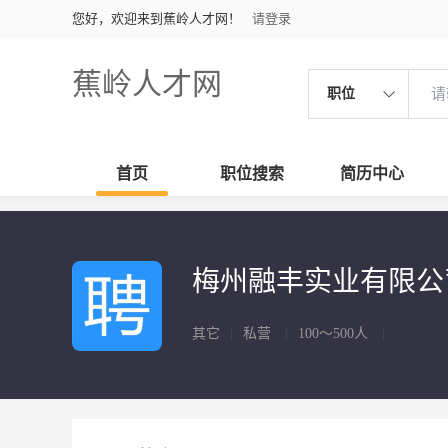
您好，欢迎来到蕉岭人才网！
请登录
蕉岭人才网
职位
首页
职位搜索
简历中心
梅州融丰实业有限
其它
|
私营
|
100～500人
|