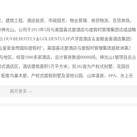
发、建筑工程、酒店投资、市政园艺、物业管理、商贸物流、百货商场。
市神光山。公司于2013年5月与美国喜达屋酒店与度假村管理集团达成战略
VREHOTELS＆GOLDENTULIP卢浮宫酒店＆金郁金香酒店集团）
光山皇家金煦国际度假村”。美国喜达屋酒店与度假村管理集团是欧洲第2
地区，经营1000多家酒店，总计客房数逾80000间。神光山1號项目总占
级度假式酒店区，酒店建筑面积5万平方米；另282亩为产权式别墅、花园住
。配套鸟巢木屋、产权式度假别墅及湿地公园、山体温泉、SPA、水上乐
实业自成立以来，秉承“立足梅州、依托广东、面向全国、走向世界”的
展开更多
业将以“打造文化绿色旅游城市”“休闲到梅州，享受慢生活”的发展规划
和资本运作并举，充分利用境内外资本市场，服务梅州、服务全国，为推
积极的贡献，同时在拓展服务中进一步增强核心竞争力，努力把自己打造
大型企业。