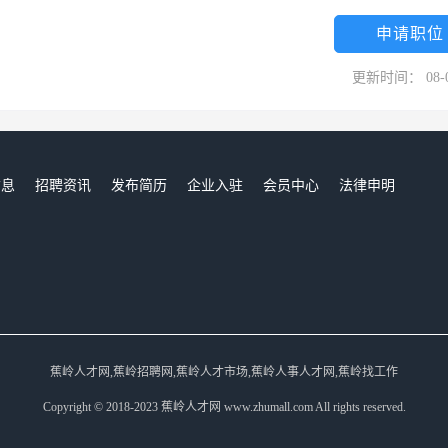
申请职位
更新时间： 08-
信息
招聘资讯
发布简历
企业入驻
会员中心
法律申明
们
蕉岭人才网,蕉岭招聘网,蕉岭人才市场,蕉岭人事人才网,蕉岭找工作
Copyright © 2018-2023 蕉岭人才网 www.zhumall.com All rights reserved.