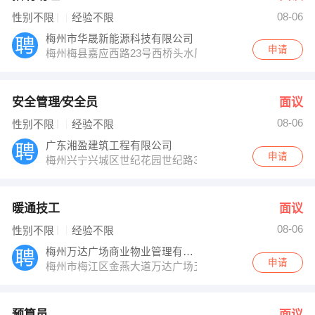
08-06
性别不限
经验不限
梅州市华晟新能源科技有限公司
申请
梅州梅县嘉应西路23号西桥头水厂对面华鼎新维大厦
安全管理∕安全员
面议
08-06
性别不限
经验不限
广东湘盈建筑工程有限公司
申请
梅州兴宁兴城区世纪花园世纪路32号
暖通技工
面议
08-06
性别不限
经验不限
梅州万达广场商业物业管理有限公司
申请
梅州市梅江区金燕大道万达广场五楼
预算员
面议