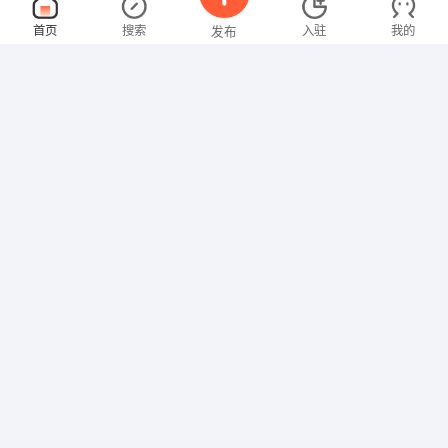
物业绿化
面议
首页
搜索
入驻
我的
发布
08-06
性别不限
经验不限
梅州融丰实业有限公司
申请
兴宁市神光山皇家金煦国际度假村
清洁员
面议
招聘信息
求职简历
08-06
性别不限
经验不限
梅州市旭日东升实业有限公司
申请
梅州梅江江南低坝路21号
预结算
面议
08-06
性别不限
经验不限
广东森翔建设工程有限公司
申请
梅州梅县新县城大新路新钱街53